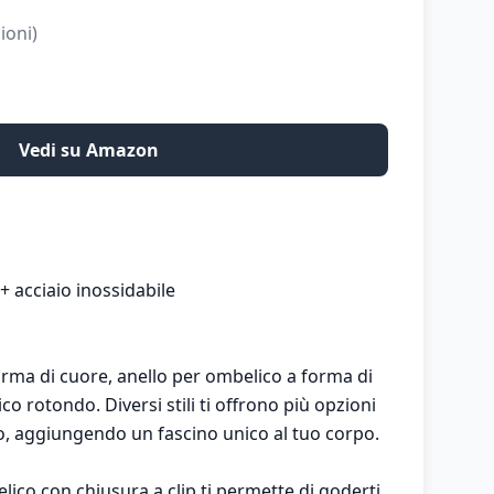
ioni)
Vedi su Amazon
+ acciaio inossidabile
orma di cuore, anello per ombelico a forma di
co rotondo. Diversi stili ti offrono più opzioni
o, aggiungendo un fascino unico al tuo corpo.
lico con chiusura a clip ti permette di goderti