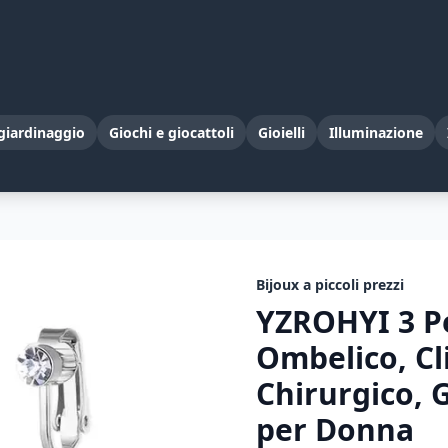
giardinaggio
Giochi e giocattoli
Gioielli
Illuminazione
Bijoux a piccoli prezzi
YZROHYI 3 Pe
Ombelico, Cl
Chirurgico, G
per Donna