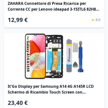
ZAHARA Connettore di Presa Ricarica per
Corrente CC per Lenovo ideapad 3-15ITL6 82H8
82MD/ 3-15IIL05 81WE/ 3-15IML05 81WB/ 3-
12,99 €
★
4.0
14IML05
It'Go Display per Samsung A14 4G A145R LCD
Schermo di Ricambio Touch Screen con
Strumento Nero con Telaio di Alta Qualità
23,40 €