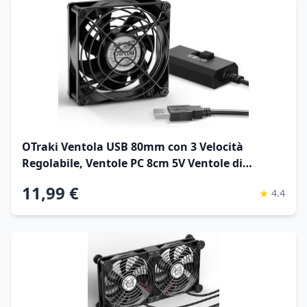
OTraki Ventola USB 80mm con 3 Velocità
Regolabile, Ventole PC 8cm 5V Ventole di
Raffreddata USB per Xbox/Computer/TV
11,99 €
★
4.4
Box/Router/PS5/PS4/Proiettore/Ricevitore