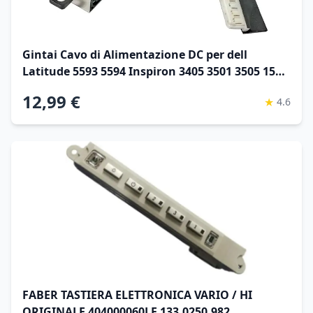
Gintai Cavo di Alimentazione DC per dell
Latitude 5593 5594 Inspiron 3405 3501 3505 15
Vostro 3501 3500 DC301015Q00 DC301015T00
12,99 €
★
4.6
DC301012300 DC301016G00 DC301011R00 04VP7C
0228R6 DAL10
FABER TASTIERA ELETTRONICA VARIO / HI
ORIGINALE 404000060LF 133.0250.982