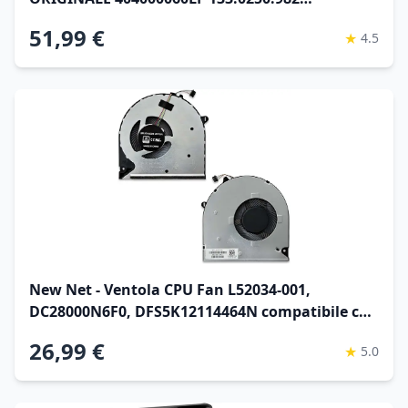
133.0250.983 133.0018.523 133.0386.936
51,99 €
★
4.5
New Net - Ventola CPU Fan L52034-001,
DC28000N6F0, DFS5K12114464N compatibile con
HP HP 15-dw, 15-gw, 250 G8, 250 G9 [4 pin -
26,99 €
★
5.0
diametro 55 mm]