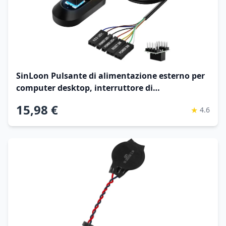
SinLoon Pulsante di alimentazione esterno per
computer desktop, interruttore di
alimentazione per PC, pulsante di accensione
15,98 €
★
4.6
multifunzionale per un facile avvio e ripristino -
2M