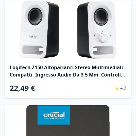
Logitech Z150 Altoparlanti Stereo Multimediali
Compatti, Ingresso Audio Da 3.5 Mm, Controlli
‎Integrati Jack Per Cuffie, Presa Eu e It,
22,49 €
★
4.3
Computer, Smartphone Tablet, Lettore
Musicale, Bianco