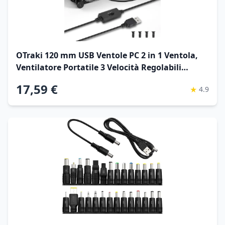
OTraki 120 mm USB Ventole PC 2 in 1 Ventola,
Ventilatore Portatile 3 Velocità Regolabili
Ventola Di Raffreddamento Elettronica Con 8
17,59 €
★
4.9
Piedini Ammortizzanti Per Router, Computer, Tv
Box, Tablet