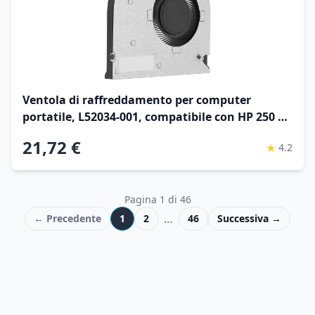
Ventola di raffreddamento per computer
portatile, L52034-001, compatibile con HP 250 G8
G9 255 G8 255 G9
21,72 €
★
4.2
Pagina
1
di
46
…
← Precedente
1
2
46
Successiva →