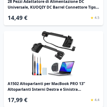
28 Pezzi Adattatore di Alimentazione DC
Universale, KUOQIY DC Barrel Connettore Tips,
5.5x2.1 mm Femmina a Maschio Adattatore
14,49 €
★
4.5
Jack Connettore con 2 Pezzi Cavo, per
Ventilatori, Router
A1502 Altoparlanti per MacBook PRO 13”
Altoparlanti Interni Destra e Sinistra
Sostituzione per MacBook PRO 13” Retina 2012
17,99 €
★
4.4
2013 2014 2015 Speaker con Strumento