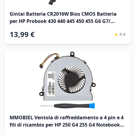
Gintai Batteria CR2016W Bios CMOS Batteria
per HP Probook 430 440 445 450 455 G6 G7/
Probook 445R 455R G6 L02772-001 RTC PC
13,99 €
★
4.4
Supporto Batteria per Computer Portatile
MMOBIEL Ventola di raffreddamento a 4 pin e 4
fili di ricambio per HP 250 G4 255 G4 Notebook
15-AC Serie DC28000GAR0 XRF-813956-002 Incl (+)