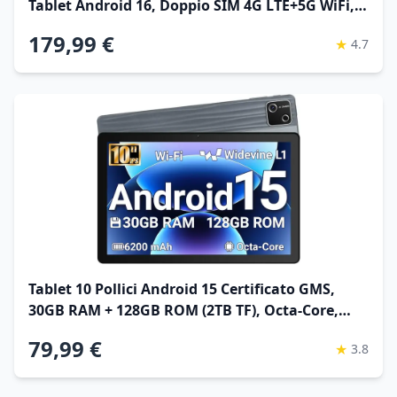
Tablet Android 16, Doppio SIM 4G LTE+5G WiFi,
2.2GHz Octa-Core, 26GB RAM+128GB ROM(TF
179,99 €
★
4.7
4TB) Widevine L1 1080P/13MP/BT5/GPS/OTG
Tablet 10 Pollici Android 15 Certificato GMS,
30GB RAM + 128GB ROM (2TB TF), Octa-Core,
6200mAh, 1280x800 HD, WiFi 6, BT 5.3, Widevine
79,99 €
★
3.8
L1, Fotocamera 5MP+8MP, Tablet PC, Grigio –
2026