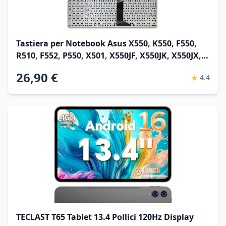
Tastiera per Notebook Asus X550, K550, F550,
R510, F552, P550, X501, X550JF, X550JK, X550JX,
X550L, X550LA, X550LAV, X550LB, X550LC,
26,90 €
★
4.4
X550LD, X550LN, X550LNV Series in Lingua
Italiana
TECLAST T65 Tablet 13.4 Pollici 120Hz Display