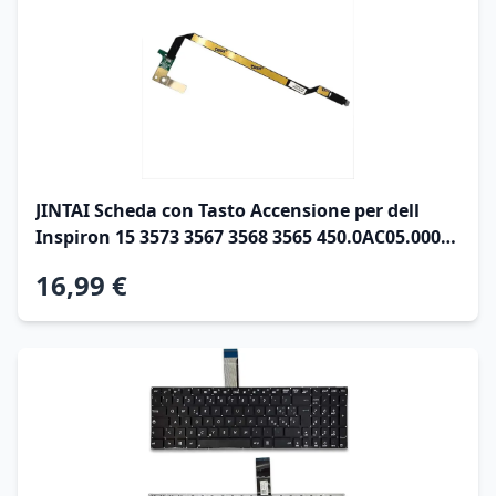
JINTAI Scheda con Tasto Accensione per dell
Inspiron 15 3573 3567 3568 3565 450.0AC05.0002
00AC05 06V0N7 450.09P08.0001 450.09P08.1002
16,99 €
Power Button Flat Cavo