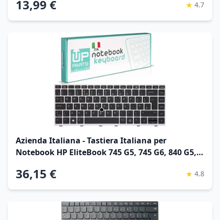
13,99 €
★
4.7
Cacciavite
Azienda Italiana - Tastiera Italiana per
Notebook HP EliteBook 745 G5, 745 G6, 840 G5,
846 G5, 840 G6 con Track Point e
36,15 €
★
4.8
Retroilluminazione (Frame Silver)