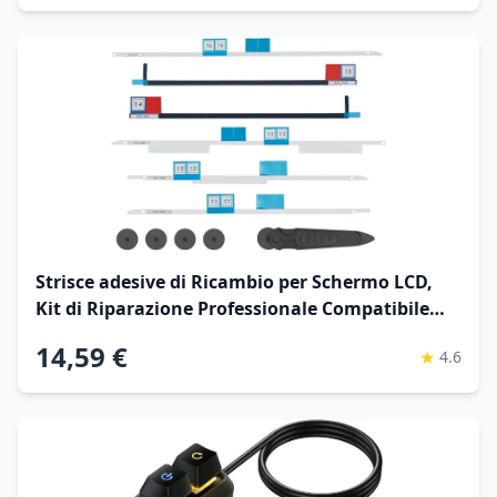
Strisce adesive di Ricambio per Schermo LCD,
Kit di Riparazione Professionale Compatibile
con iMac 27" A1419 Retina 2012-2015 (con
14,59 €
★
4.6
Strumento di Apertura)