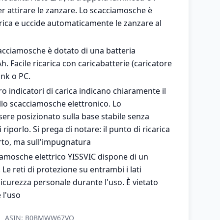
er attirare le zanzare. Lo scacciamosche è
rica e uccide automaticamente le zanzare al
scacciamosche è dotato di una batteria
h. Facile ricarica con caricabatterie (caricatore
nk o PC.
tro indicatori di carica indicano chiaramente il
dello scacciamosche elettronico. Lo
re posizionato sulla base stabile senza
riporlo. Si prega di notare: il punto di ricarica
rto, ma sull'impugnatura
ciamosche elettrico YISSVIC dispone di un
. Le reti di protezione su entrambi i lati
icurezza personale durante l'uso. È vietato
 l'uso
ASIN:
B0BMWW67VQ