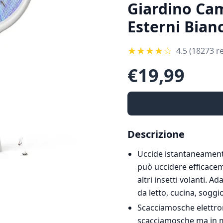
Giardino Ca
Esterni Bian
★
★
★
★
☆
4.5
(18273 re
€
19,99
Descrizione
Uccide istantaneamente
può uccidere efficacem
altri insetti volanti. 
da letto, cucina, soggi
Scacciamosche elettron
scacciamosche ma in m