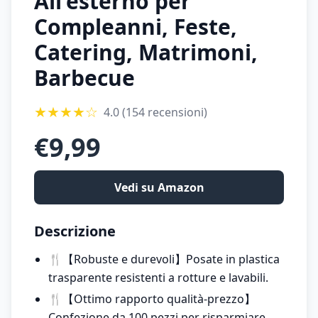
All'esterno per
Compleanni, Feste,
Catering, Matrimoni,
Barbecue
★
★
★
★
☆
4.0
(154 recensioni)
€
9,99
Vedi su Amazon
Descrizione
🍴【Robuste e durevoli】Posate in plastica
trasparente resistenti a rotture e lavabili.
🍴【Ottimo rapporto qualità-prezzo】
Confezione da 100 pezzi per risparmiare