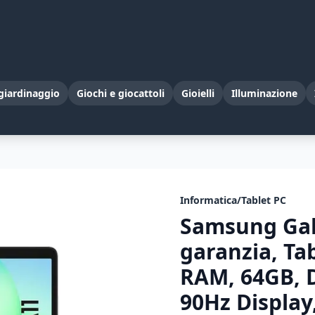
giardinaggio
Giochi e giocattoli
Gioielli
Illuminazione
Informatica/Tablet PC
Samsung Gala
garanzia, Ta
RAM, 64GB, D
90Hz Display,