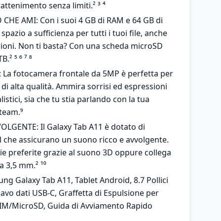
attenimento senza limiti.² ³ ⁴
CHE AMI: Con i suoi 4 GB di RAM e 64 GB di
pazio a sufficienza per tutti i tuoi file, anche
sioni. Non ti basta? Con una scheda microSD
.² ⁵ ⁶ ⁷ ⁸
a fotocamera frontale da 5MP è perfetta per
di alta qualità. Ammira sorrisi ed espressioni
alistici, sia che tu stia parlando con la tua
 team.⁹
GENTE: Il Galaxy Tab A11 è dotato di
l che assicurano un suono ricco e avvolgente.
rie preferite grazie al suono 3D oppure collega
da 3,5 mm.² ¹⁰
 Galaxy Tab A11, Tablet Android, 8.7 Pollici
avo dati USB-C, Graffetta di Espulsione per
 SIM/MicroSD, Guida di Avviamento Rapido