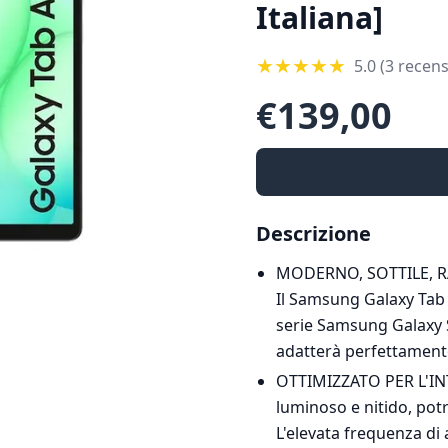
Italiana]
★
★
★
★
★
5.0
(3 recens
€
139,00
Descrizione
MODERNO, SOTTILE, RAFF
Il Samsung Galaxy Tab A
serie Samsung Galaxy S.
adatterà perfettamente 
OTTIMIZZATO PER L'IN
luminoso e nitido, potr
L'elevata frequenza di