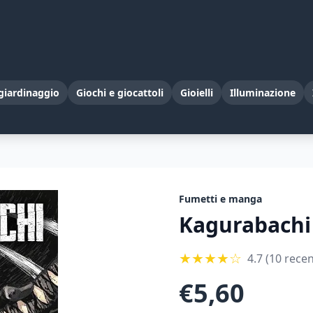
giardinaggio
Giochi e giocattoli
Gioielli
Illuminazione
Fumetti e manga
Kagurabachi 
★
★
★
★
☆
4.7
(10 recen
€
5,60