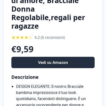
di amore, Bracciale
Donna
Regolabile,regali per
ragazze
★
★
★
★
☆
4.2
(6 recensioni)
€
9,59
Vedi su Amazon
Descrizione
DESIGN ELEGANTE: Il nostro Bracciale
bambina impreziosisce il tuo look
quotidiano, facendoti distinguere. È un
accessorio sorprendente per donne e