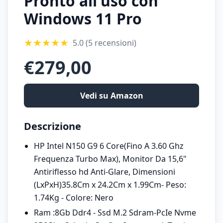
Pronto all'uso con
Windows 11 Pro
★
★
★
★
★
5.0
(5 recensioni)
€
279,00
Vedi su Amazon
Descrizione
HP Intel N150 G9 6 Core(Fino A 3.60 Ghz
Frequenza Turbo Max), Monitor Da 15,6"
Antiriflesso hd Anti-Glare, Dimensioni
(LxPxH)35.8Cm x 24.2Cm x 1.99Cm- Peso:
1.74Kg - Colore: Nero
Ram :8Gb Ddr4 - Ssd M.2 Sdram-PcIe Nvme