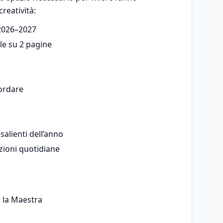
creatività:
 2026–2027
e su 2 pagine
cordare
salienti dell’anno
zioni quotidiane
r la Maestra