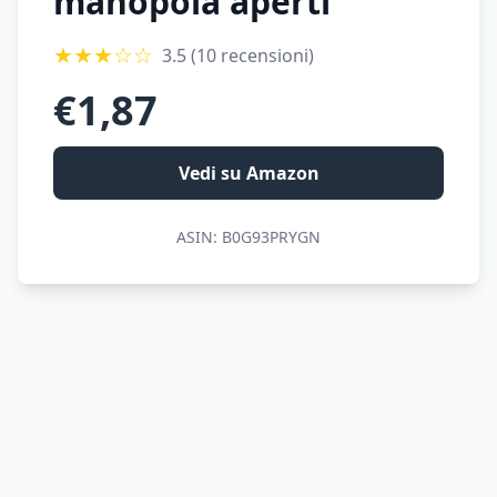
manopola aperti
★
★
★
☆
☆
3.5
(10 recensioni)
€
1,87
Vedi su Amazon
ASIN:
B0G93PRYGN
© 2026 MondoPrezzo.it - info@mondoprezzo.it