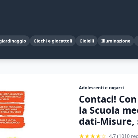
giardinaggio
Giochi e giocattoli
Gioielli
Illuminazione
Adolescenti e ragazzi
Contaci! Con
la Scuola me
dati-Misure, 
★
★
★
★
☆
4.7
(1010 rec