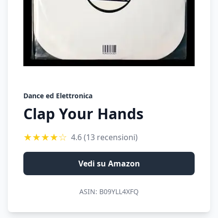
Dance ed Elettronica
Clap Your Hands
★
★
★
★
☆
4.6
(13 recensioni)
Vedi su Amazon
ASIN:
B09YLL4XFQ