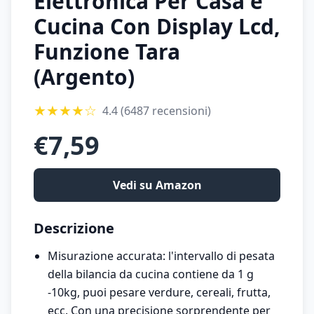
Elettronica Per Casa e
Cucina Con Display Lcd,
Funzione Tara
(Argento)
★
★
★
★
☆
4.4
(6487 recensioni)
€
7,59
Vedi su Amazon
Descrizione
Misurazione accurata: l'intervallo di pesata
della bilancia da cucina contiene da 1 g
-10kg, puoi pesare verdure, cereali, frutta,
ecc. Con una precisione sorprendente per