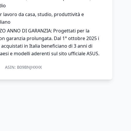
dio
 lavoro da casa, studio, produttività e
diano
ZO ANNO DI GARANZIA: Progettati per la
n garanzia prolungata. Dal 1° ottobre 2025 i
quistati in Italia beneficiano di 3 anni di
aesi e modelli aderenti sul sito ufficiale ASUS.
ASIN:
B09BNJHXHX
Blog
Privacy Policy