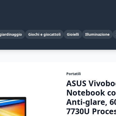
giardinaggio
Giochi e giocattoli
Gioielli
Illuminazione
Portatili
ASUS Vivobo
Notebook con
Anti-glare,
7730U Proce