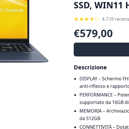
SSD, WIN11 
★
★
★
★
☆
4.7
(9 recens
€
579,00
Descrizione
DISPLAY – Schermo FHD
anti-riflesso e rapport
PERFORMANCE – Potent
supportato da 16GB d
MEMORIA – Archiviazion
da 512GB
CONNETTIVITÀ – Dotato 