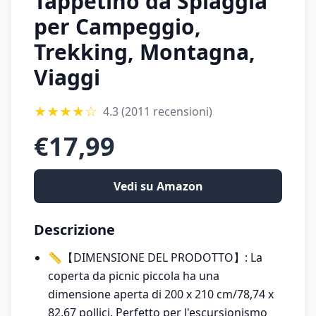
Tappetino da Spiaggia
per Campeggio,
Trekking, Montagna,
Viaggi
★
★
★
★
☆
4.3
(2011 recensioni)
€
17,99
Vedi su Amazon
Descrizione
📏【DIMENSIONE DEL PRODOTTO】: La
coperta da picnic piccola ha una
dimensione aperta di 200 x 210 cm/78,74 x
82,67 pollici. Perfetto per l'escursionismo