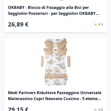
OKBABY - Blocco di Fissaggio alla Bici per
Seggiolini Posteriori - per Seggiolini OKBABY
Baby Shield, Sirius, 10+ e Eggy
26,89 €
★
4.4
Medi Partners Riduttore Passeggino Universale
Materassino Copri Neonato Cuscino - 5 elementi
78x35cm Copripasseggino Estivo per Neonati
29,15 €
★
4.6
Cotone Minky (Safari con Minky beige)