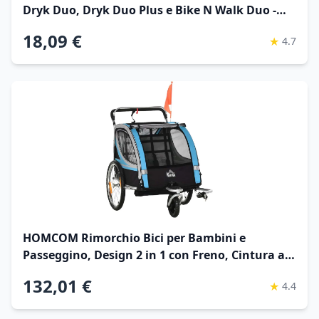
Dryk Duo, Dryk Duo Plus e Bike N Walk Duo -
Gancio di Traino Bici Stabile e Resistente - Facile
18,09 €
★
4.7
da Fissare alla Bicicletta - Metallo Nero
HOMCOM Rimorchio Bici per Bambini e
Passeggino, Design 2 in 1 con Freno, Cintura a 5
Punti, Carrello Rimorchio per Bicicletta con
132,01 €
★
4.4
Tasche Laterali, Catarifrangenti e Bandierina