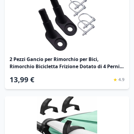
2 Pezzi Gancio per Rimorchio per Bici,
Rimorchio Bicicletta Frizione Dotato di 4 Perni
di Bloccaggio Tipo d Gancio Traino Bici per
13,99 €
★
4.9
Rimorchi di Bambini Adatto per Biciclette