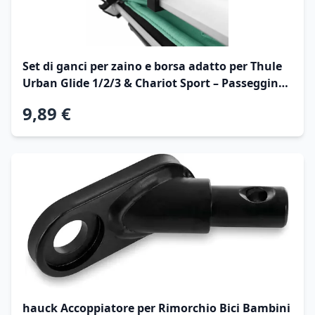
Set di ganci per zaino e borsa adatto per Thule
Urban Glide 1/2/3 & Chariot Sport – Passeggino
Gancio Rimorchio bicicletta accessori per zaini,
9,89 €
borse e caschi
hauck Accoppiatore per Rimorchio Bici Bambini