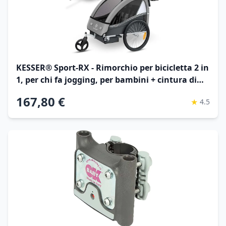
KESSER® Sport-RX - Rimorchio per bicicletta 2 in
1, per chi fa jogging, per bambini + cintura di
sicurezza a 5 punti, rotella anteriore orientabile
167,80 €
★
4.5
a 360°, da 1 a 2 bambini, massimo 40 kg