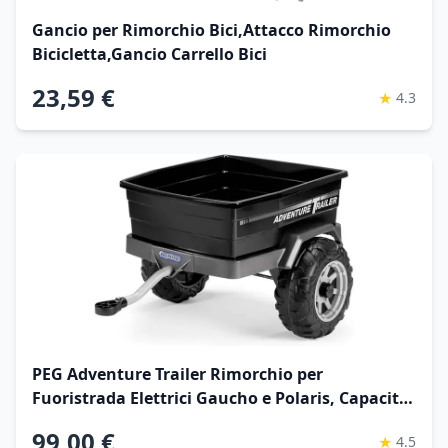
Gancio per Rimorchio Bici,Attacco Rimorchio
Bicicletta,Gancio Carrello Bici
23,59 €
★
4.3
PEG Adventure Trailer Rimorchio per
Fuoristrada Elettrici Gaucho e Polaris, Capacità
di Carico 30 kg, Ruote Tassellate, Età 2+ Anni
99,00 €
★
4.5