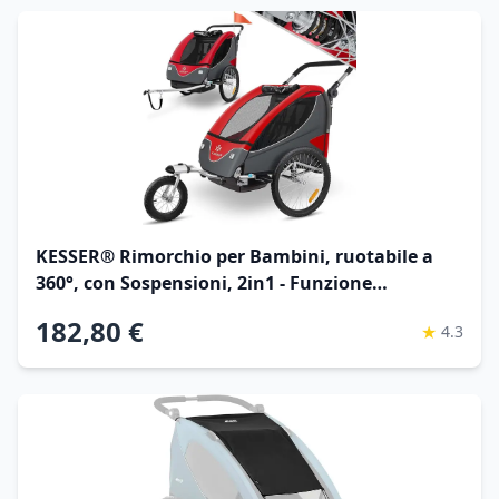
KESSER® Rimorchio per Bambini, ruotabile a
360°, con Sospensioni, 2in1 - Funzione
Jogger/Rimorchio, Cintura a 5 punti, per 1 o 2
182,80 €
★
4.3
Bambini/max. 40kg