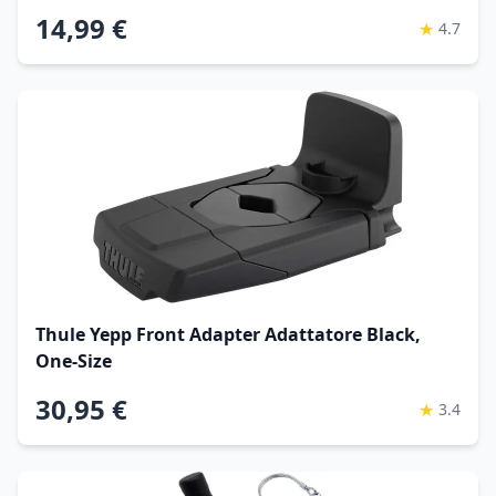
pezzo)
14,99 €
★
4.7
Thule Yepp Front Adapter Adattatore Black,
One-Size
30,95 €
★
3.4