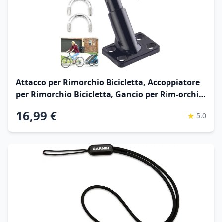
Attacco per Rimorchio Bicicletta, Accoppiatore
per Rimorchio Bicicletta, Gancio per Rim-orchio
per Bicicl-etta, Gancio di Traino per Rimo-rchio
16,99 €
★
5.0
Bici, Gan-cio Traino Bici per Rimorc-hi di
Bambini, Nero