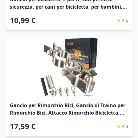
sicurezza, per cani per bicicletta, per bambini,
per animali domestici
10,99 €
★
4.6
Gancio per Rimorchio Bici, Gancio di Traino per
Rimorchio Bici, Attacco Rimorchio Bicicletta,
Gancio Carrello Bici, Sistema di Traino Bici
17,59 €
★
4.3
Compatible con I Comuni Reggisella per
Riciclette