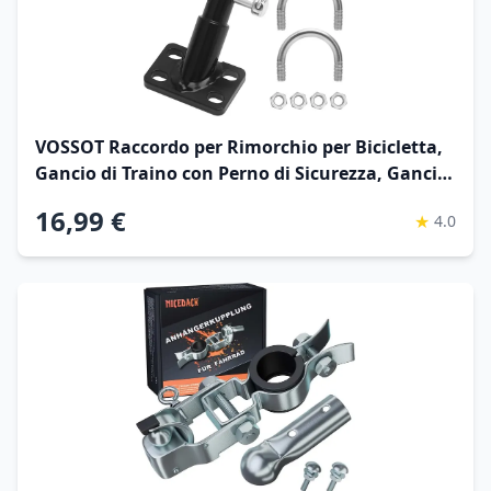
VOSSOT Raccordo per Rimorchio per Bicicletta,
Gancio di Traino con Perno di Sicurezza, Gancio
di Traino per Cani per Bambini, Adattatore per
16,99 €
★
4.0
Rimorchio per Bicicletta