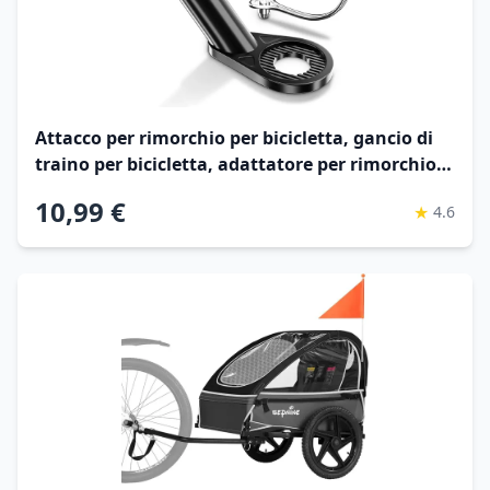
Attacco per rimorchio per bicicletta, gancio di
traino per bicicletta, adattatore per rimorchio
per cani per bicicletta, ganci di traino per
10,99 €
★
4.6
bicicletta per rimorchi per bambini, adattatore