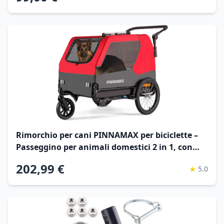
Rimorchio per cani PINNAMAX per biciclette –
Passeggino per animali domestici 2 in 1, con
una portata massima di 45 kg – Rimorchio per
202,99 €
★
5.0
cani con gancio universale (Pourriture)