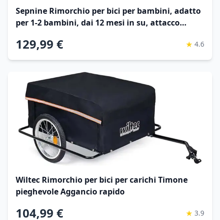
Sepnine Rimorchio per bici per bambini, adatto
per 1-2 bambini, dai 12 mesi in su, attacco
rapido alla bici, pieghevole, con imbracatura a 5
129,99 €
★
4.6
punti e borse per riporre oggetti
Wiltec Rimorchio per bici per carichi Timone
pieghevole Aggancio rapido
104,99 €
★
3.9