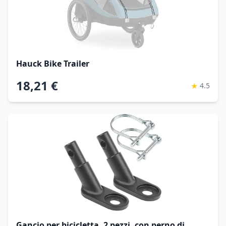
Hauck Bike Trailer
18,21 €
★
4.5
Gancio per bicicletta, 2 pezzi, con perno di