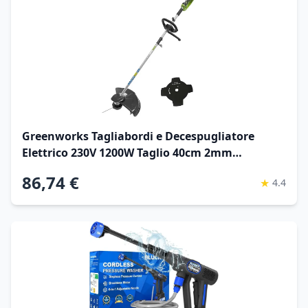
Greenworks Tagliabordi e Decespugliatore
Elettrico 230V 1200W Taglio 40cm 2mm
filo/coltello 5500 rpm, Maniglia Regolabile
86,74 €
★
4.4
Potenza Motore GST1246