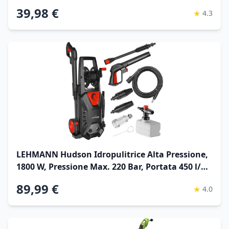
2 in 1
39,98 €
★
4.3
LEHMANN Hudson Idropulitrice Alta Pressione,
1800 W, Pressione Max. 220 Bar, Portata 450 l/h,
Autoadescante, Pompa in Alluminio, Tubo da 5
89,99 €
★
4.0
m, Ideale per la Casa, Il Giardino e l'Auto