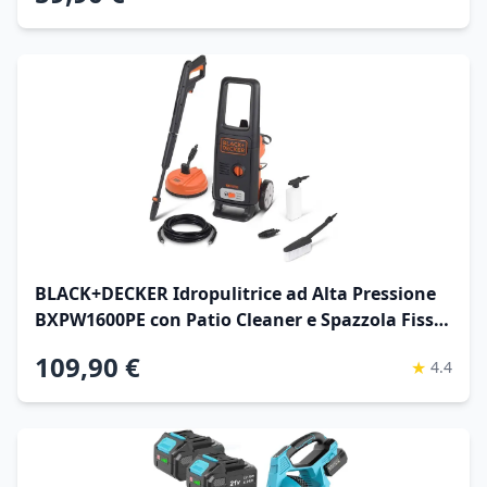
d'azione 9 m
BLACK+DECKER Idropulitrice ad Alta Pressione
BXPW1600PE con Patio Cleaner e Spazzola Fissa
(1600 W, 125 bar, 420 l/h)
109,90 €
★
4.4