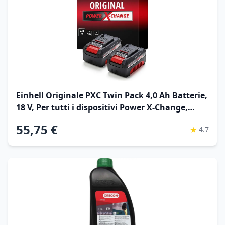
Einhell Originale PXC Twin Pack 4,0 Ah Batterie,
18 V, Per tutti i dispositivi Power X-Change,
Gestione dinámica della batteria, cicli di
55,75 €
★
4.7
ricarica ada), Confezione da 2, nessun
caricabatterie