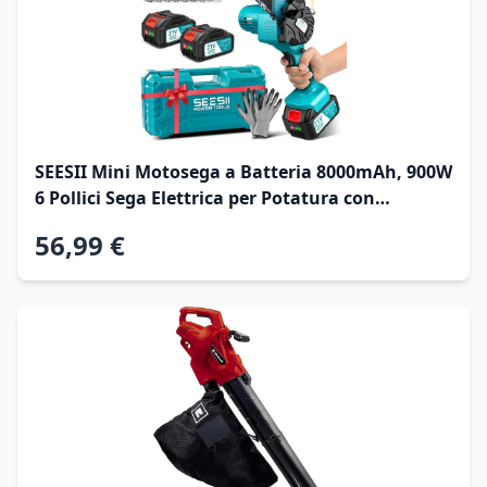
SEESII Mini Motosega a Batteria 8000mAh, 900W
6 Pollici Sega Elettrica per Potatura con
Pompetta Olio e Catena di Ricambio, Motosega
56,99 €
da Potatura per il Taglio del Legno Giardini, M6
Pro