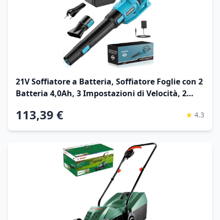
21V Soffiatore a Batteria, Soffiatore Foglie con 2
Batteria 4,0Ah, 3 Impostazioni di Velocità, 2
Tubi di Soffiaggio Staccabili, Cintura per Fango
113,39 €
★
4.3
la Pulizia del Giardino