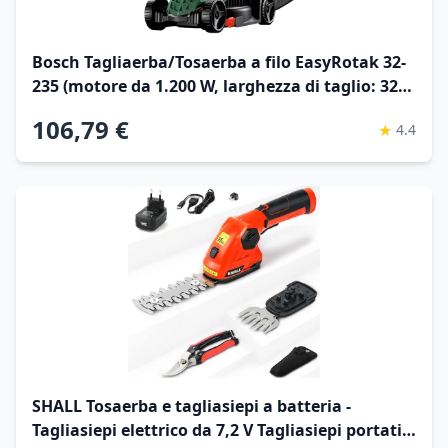
Bosch Tagliaerba/Tosaerba a filo EasyRotak 32-
235 (motore da 1.200 W, larghezza di taglio: 32
cm, cesto raccoglierba da 31 l, per giardini di
106,79 €
★
4.4
piccole dimensioni)
SHALL Tosaerba e tagliasiepi a batteria -
Tagliasiepi elettrico da 7,2 V Tagliasiepi portatile