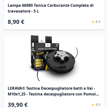
Lampa 66980 Tanica Carburante Completa di
travasatore - 5 L
8,90 €
★
4.3
LERAVA® Testina Decespugliatore batti e Vai -
M10x1,25 - Testina decespugliatore con Pomolo
in Acciaio - Accessori batti e Vai - Dado per Stihl,
39,90 €
★
4.5
Echo, Efco - 100% Made in Italy