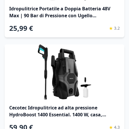
Idropulitrice Portatile a Doppia Batteria 48V
Max | 90 Bar di Pressione con Ugello
Multispruzzo 6 in 1
25,99 €
★
3.2
Cecotec Idropulitrice ad alta pressione
HydroBoost 1400 Essential. 1400 W, casa,
giardino o auto, portata max 426 l/h, pressione
59,90 €
★
4.3
massima 105 bar, pompa in alluminio, raggio