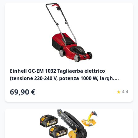
Einhell GC-EM 1032 Tagliaerba elettrico
(tensione 220-240 V, potenza 1000 W, largh.
Taglio 32 cm, altezza taglio 3 pos 25-60 mm,
69,90 €
★
4.4
vano raccolta 30l)