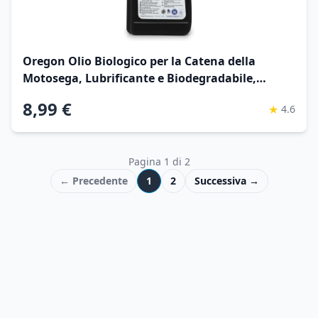
Oregon Olio Biologico per la Catena della
Motosega, Lubrificante e Biodegradabile,
Tanica da 1 L
8,99 €
★
4.6
Pagina
1
di
2
← Precedente
1
2
Successiva →
© 2026 MondoPrezzo.it - info@mondoprezzo.it