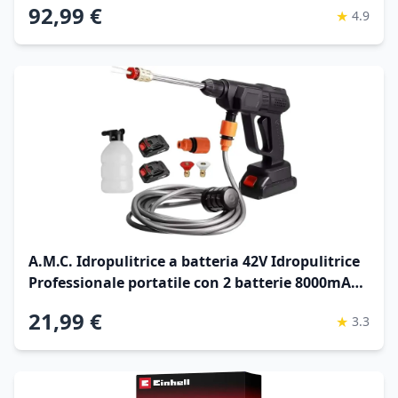
92,99 €
★
4.9
Autoadescante, 7m Tubo Alta Pressione, per
Pulizia Auto e Terrazzo
A.M.C. Idropulitrice a batteria 42V Idropulitrice
Professionale portatile con 2 batterie 8000mAh
e Tubo da 5M Idropulitrice ad alta pressione a
21,99 €
★
3.3
batteria per il lavaggio di auto Pulizia di
pavimenti