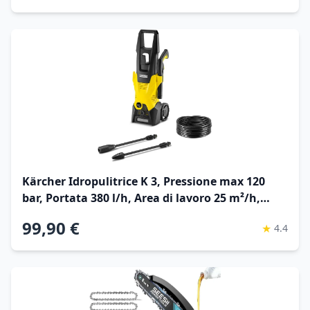
Kärcher Idropulitrice K 3, Pressione max 120
bar, Portata 380 l/h, Area di lavoro 25 m²/h,
Filtro acqua, Pistola e Tubo Alta Pressione 6m,
99,90 €
★
4.4
Serbatoio detergente, Ugello mangiasporco,
Lancia Vario Power