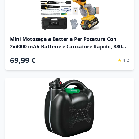
Mini Motosega a Batteria Per Potatura Con
2x4000 mAh Batterie e Caricatore Rapido, 880W
6 Pollici Sega Con Pompetta Olio e Blocco di
69,99 €
★
4.2
Sicurezza per il Taglio Del Legno e Giardini