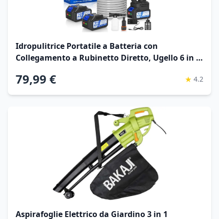
Idropulitrice Portatile a Batteria con
Collegamento a Rubinetto Diretto, Ugello 6 in 1
e Controllo Pressione Regolabile per Giardino,
79,99 €
★
4.2
Auto e Pulizie Esterne
Aspirafoglie Elettrico da Giardino 3 in 1