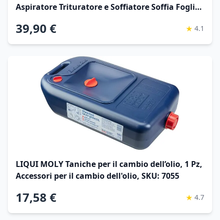
Aspiratore Trituratore e Soffiatore Soffia Foglie
Potenza 3000 W con Serbatoio di Raccolta 45lt
39,90 €
★
4.1
Rotelle e Tracolla per Manutenzione Spazi
Esterni
LIQUI MOLY Taniche per il cambio dell’olio, 1 Pz,
Accessori per il cambio dell'olio, SKU: 7055
17,58 €
★
4.7