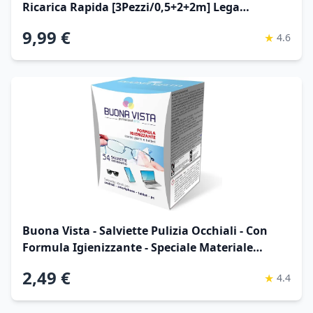
Ricarica Rapida [3Pezzi/0,5+2+2m] Lega
Intrecciato in Nylon QC 3,0 Cavo Tipo C per
9,99 €
★
4.6
iPhone 17 16 15, Samsung S25 24 Ultra, Xiaomi
Huawei Pixel OnePlus ECC.
Buona Vista - Salviette Pulizia Occhiali - Con
Formula Igienizzante - Speciale Materiale
Antigraffio - Monouso - Formato: 54 Salviette
2,49 €
★
4.4
Incartate Singolarmente