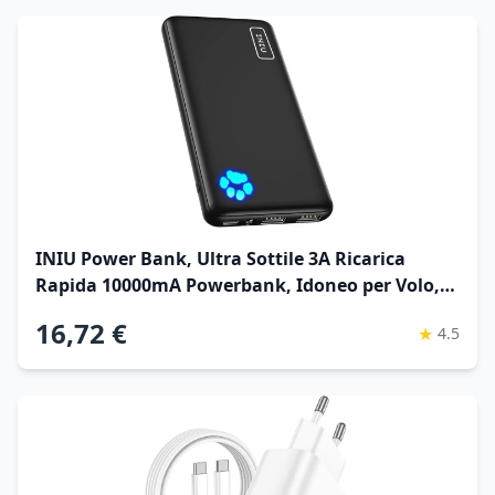
Caricabatteria Veloce
INIU Power Bank, Ultra Sottile 3A Ricarica
Rapida 10000mA Powerbank, Idoneo per Volo,
Essenziali da Viaggio, Caricatore Portatile Porta
16,72 €
★
4.5
per iPhone 17 16 15 Pro Max, Samsung S25,
Huawei, iPad Pro etc