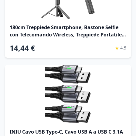
180cm Treppiede Smartphone, Bastone Selfie
con Telecomando Wireless, Treppiede Portatile
Estensibile per Smartphone Supporto Telefono
14,44 €
★
4.5
Compatibile con
iPhone/Samsung/GoPro/Camera
INIU Cavo USB Type-C, Cavo USB A a USB C 3,1A