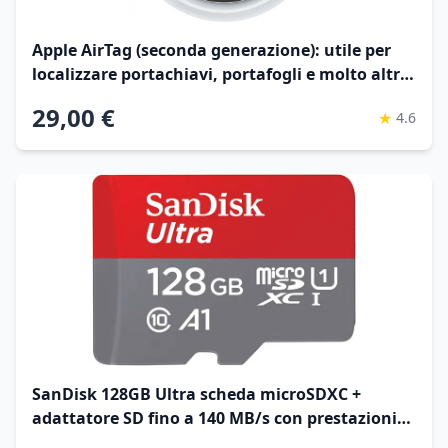
Apple AirTag (seconda generazione): utile per
localizzare portachiavi, portafogli e molto altro;
funziona emettendo un suono; si configura con
29,00 €
★
4.6
un semplice tap da iPhone o iPad
SanDisk 128GB Ultra scheda microSDXC +
adattatore SD fino a 140 MB/s con prestazioni
app A1 UHS-I Class 10 U1