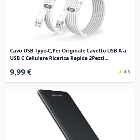
Cavo USB Type-C,Per Originale Cavetto USB A a
USB C Cellulare Ricarica Rapida 2Pezzi
1M+2M,Per iPhone 17/16/15/Pro/Plus/Pro
9,99 €
★
4.5
Max/Air,Per Samsung Galaxy
S24/S23+/Ultra/S22/A53/A54/iPad Pro/Air/cavi