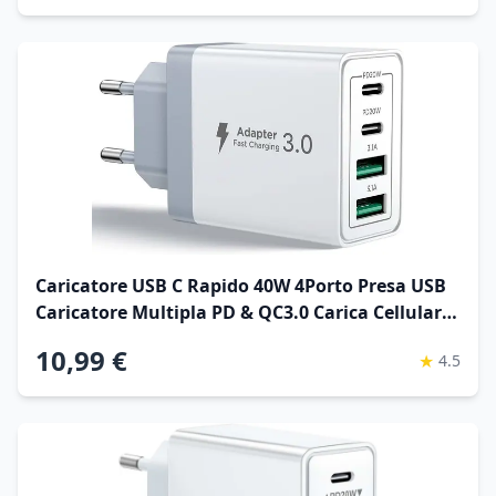
Caricatore USB C Rapido 40W 4Porto Presa USB
Caricatore Multipla PD & QC3.0 Carica Cellulare,
Spina Alimentatore Caricabatterie per Samsung
10,99 €
★
4.5
S22 S23 S24 iPhone 15 16 14, Spinotto Muro
Adattatore Global Recycled Standard