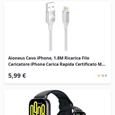
Aioneus Cavo iPhone, 1.8M Ricarica Filo
Caricatore iPhone Carica Rapida Certificato MFi
Lungo Cavo Lightning USB Caricabatterie
5,99 €
★
4.4
Cavetto per iPhone 11 12 13 14 Pro Max Plus
Mini XS XR X 8 7 6 SE iPad Global Recycled
Standard