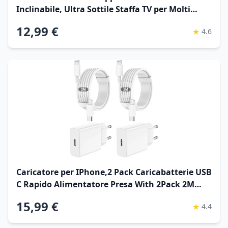
Inclinabile, Ultra Sottile Staffa TV per Molti
Televisori da 26-65 Pollici a LED, LCD, OLED,
12,99 €
★
4.6
Plasma e Curvi, Fino a 50 kg, Max VESA 400 x 400
mm, nero Global Recycled Standard
Caricatore per IPhone,2 Pack Caricabatterie USB
C Rapido Alimentatore Presa With 2Pack 2M
USB C- Lightning Spina Per IPhone
15,99 €
★
4.4
14/13/12/11/Pro/Pro
Max/XS/XR/X/SE/iPad/Adattatore