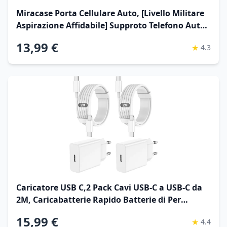
Miracase Porta Cellulare Auto, [Livello Militare
Aspirazione Affidabile] Supproto Telefono Auto
Universale, Per il Cruscotto & Bocchette di
13,99 €
★
4.3
Aerazione E Parabrezza Adatto a Tutti
Smartphone Global Recycled Standard
Caricatore USB C,2 Pack Cavi USB-C a USB-C da
2M, Caricabatterie Rapido Batterie di Per
iPhone 17/16/15/Plus/Air/Pro/Max, Per Galaxy
15,99 €
★
4.4
S25/S24, Per iPad/Pro/Min, charger adattatore