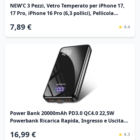
NEW'C 3 Pezzi, Vetro Temperato per iPhone 17,
17 Pro, iPhone 16 Pro (6,3 pollici), Pellicola
Prottetiva Anti Graffio - Ultra resistente -
7,89 €
★
4.4
Trasparente HD - Strumento di installazione
facile incluso Global Recycled Standard
ClimatePartner certified
Power Bank 20000mAh PD3.0 QC4.0 22,5W
Powerbank Ricarica Rapida, Ingresso e Uscita
USB C Caricatore Portatile Powerbank Con
16,99 €
★
4.3
Display LCD per Smartphone smartwatch ecc