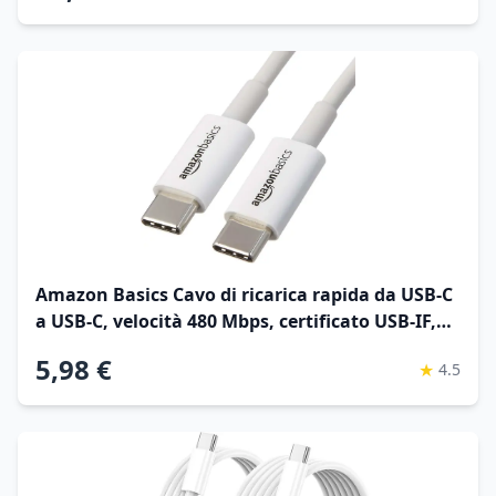
Amazon Basics Cavo di ricarica rapida da USB-C
a USB-C, velocità 480 Mbps, certificato USB-IF,
per ricarica rapida Apple iPhone 16/15, iPad,
5,98 €
★
4.5
MacBook, Samsung Galaxy, tablet, laptop, 1.8
m, bianco