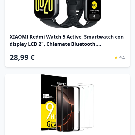
XIAOMI Redmi Watch 5 Active, Smartwatch con
display LCD 2", Chiamate Bluetooth,
Autonomia 18 giorni, Resistenza Acqua 5ATM,
28,99 €
★
4.5
Monitoraggio Frequenza Cardiaca e SpO2, 140+
modalità Fitness, Nero