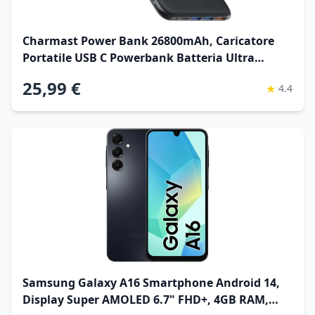
Charmast Power Bank 26800mAh, Caricatore
Portatile USB C Powerbank Batteria Ultra
Sottile con 3 Ingresso & 4 Uscita Compatibile
25,99 €
★
4.4
con iPhone Samsung Huawei Xiaomi HONOR
Smartphone Tablet ClimatePartner certified
Samsung Galaxy A16 Smartphone Android 14,
Display Super AMOLED 6.7" FHD+, 4GB RAM,