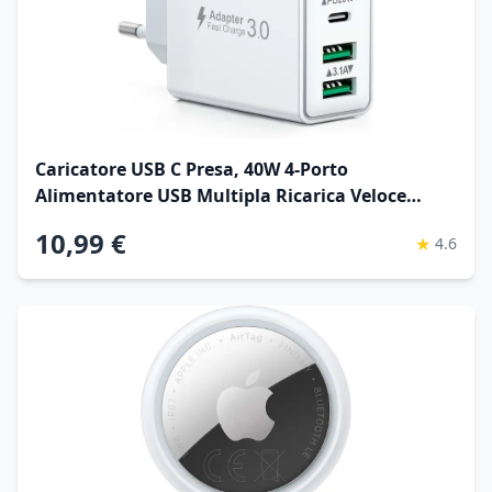
Caricatore USB C Presa, 40W 4-Porto
Alimentatore USB Multipla Ricarica Veloce
Caricabatterie Spinotto Multiplo Carica Spina
10,99 €
★
4.6
Rapido Caricatore per iPhone 17 16 15 14 13 12
11 Pro Max Plus,Samsung