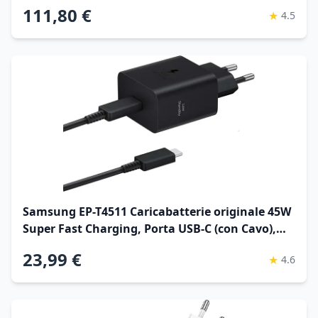
128GB, Batteria 5.000 mAh, Resistenza IP54,
111,80 €
★
4.5
memoria espandibile fino a 1.5TB, Black
[Versione Italiana]
Samsung EP-T4511 Caricabatterie originale 45W
Super Fast Charging, Porta USB-C (con Cavo),
Nero
23,99 €
★
4.6