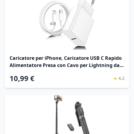
Caricatore per iPhone, Caricatore USB C Rapido
Alimentatore Presa con Cavo per Lightning da
2M, Caricabatterie USB C Spina per Apple
10,99 €
★
4.2
iPhone 14/13/ 12/11/ Pro/iPad Adattatore
Caricabatteria Veloce