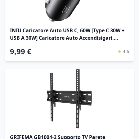
INIU Caricatore Auto USB C, 60W [Type C 30W +
USB A 30W] Caricatore Auto Accendisigari,
Caricabatterie Auto USB C Kit di Accessori da
9,99 €
★
4.6
Auto Per Cellulari per iPhone 17 16 15 Pro Max,
Xiaomi, iPad, ecc
GRIFEMA GB1004-2 Supporto TV Parete